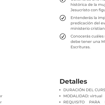
histórica de la mu
Jesucristo con fi
R
Entenderás la imp
predicación del ev
ministerio cristian
R
Conocerás cuáles s
debe tener una Mu
Escrituras.
Detalles
DURACIÓN DEL CURS
er
MODALIDAD: virtual
r
REQUISITO PARA 