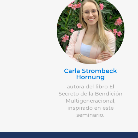
Carla Strombeck
Hornung
autora del libro El
Secreto de la Bendición
Multigeneracional,
inspirado en este
seminario.