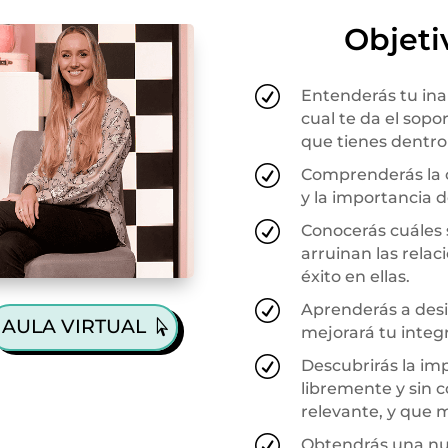
Objeti
R
Entenderás tu inal
cual te da el sopo
que tienes dentro 
R
Comprenderás la c
y la importancia d
R
Conocerás cuáles 
arruinan las relac
éxito en ellas.
R
Aprenderás a desi
AULA VIRTUAL
mejorará tu integr
R
Descubrirás la im
libremente y sin 
relevante, y que 
R
Obtendrás una nue