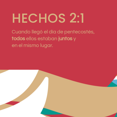
HECHOS 2:1
Cuando llegó el día de pentecostés,
todos
ellos estaban
juntos
y
en el mismo lugar.