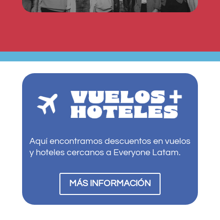
Aquí encontramos descuentos en vuelos
y hoteles cercanos a Everyone Latam.
MÁS INFORMACIÓN